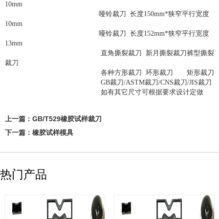
10mm
哑铃裁刀 长度150mm*狭窄平行宽度
10mm
哑铃裁刀 长度152mm*狭窄平行宽度
13mm
直角撕裂裁刀 新月撕裂裁刀裤型撕裂
裁刀
各种方形裁刀 环形裁刀 矩形裁刀
GB裁刀/ASTM裁刀/CNS裁刀/JIS裁刀
如有其它尺寸可根据要求设计定做
上一篇：
GB/T529橡胶试样裁刀
下一篇：
橡胶试样模具
热门产品