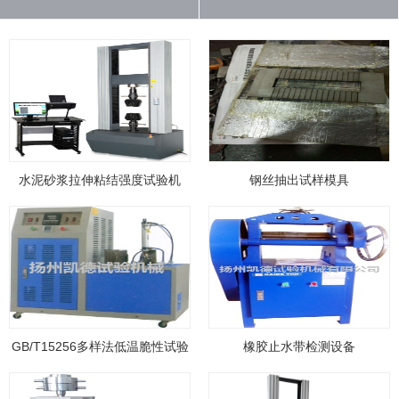
水泥砂浆拉伸粘结强度试验机
钢丝抽出试样模具
GB/T15256多样法低温脆性试验
橡胶止水带检测设备
机