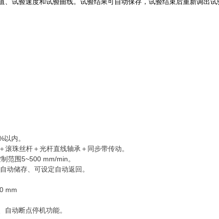
值、试验速度和试验曲线。试验结果可自动保存，试验结束后重新调出试
5%以内。
速机＋滚珠丝杆＋光杆直线轴承＋同步带传动。
范围5~500 mm/min。
后自动储存、可设定自动返回。
0 mm
置、自动断点停机功能。