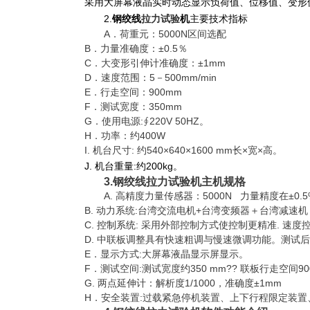
采用大屏幕液晶实时动态显示负荷值、位移值、变形
2.
钢绞线
拉力试验
机
主要技术指标
A．荷重元：5000N区间选配
B．力量准确度：±0.5％
C．大变形引伸计准确度：±1mm
D．速度范围：5－500mm/min
E．行走空间：900mm
F．测试宽度：350mm
G．使用电源:∮220V 50HZ。
H．功率：约400W
I. 机台尺寸: 约540×640×1600 mm长×宽×高。
J. 机台重量:约200kg。
3.
钢绞线拉力试验机
主机规格
A. 高精度力量传感器：5000N 力量精度在±0.
B. 动力系统:台湾交流电机+台湾变频器＋台湾减
C.
控制系统
: 采用外部控制方式使控制更精准. 速度控制
D. 中联板调整具有快速粗调与慢速微调功能。测试
E．显示方式:大屏幕液晶显示屏显示。
F．测试空间:测试宽度约350 mm?? 联板行走空间90
G. 两点延伸计：解析度1/1000，准确度±1mm
H．安全装置:过载紧急停机装置、上下行程限定装