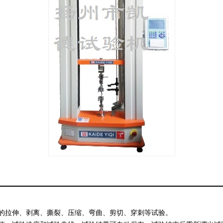
的拉伸、剥离、撕裂、压缩、弯曲、剪切、穿刺等试验。