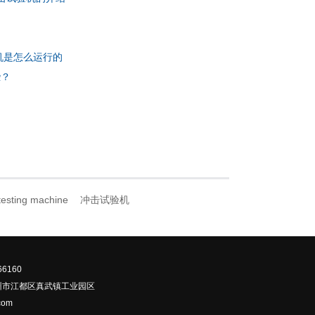
机是怎么运行的
些？
 testing machine
冲击试验机
6160
州市江都区真武镇工业园区
com